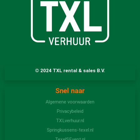
© 2024 TXL rental & sales B.V.
Snel naar
Algemene voorwaarden
Privacybeleid
TXLverhuur.nl
Springkussens-texel.nl
TexelSEvent.nl