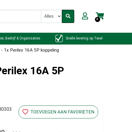
0
ier, Bedrijf & Organisaties
Snelle levering op Texel
- 1x Perilex 16A 5P koppeling
Perilex 16A 5P
80303
TOEVOEGEN AAN FAVORIETEN