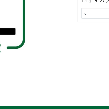
|
€ 26,
1 dag