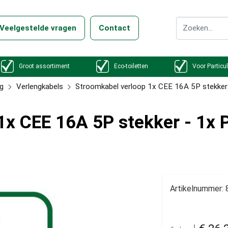
Veelgestelde vragen
Contact
Groot assortiment
Eco-toiletten
Voor Particul
g
Verlengkabels
Stroomkabel verloop 1x CEE 16A 5P stekker 
1x CEE 16A 5P stekker - 1x 
Artikelnummer: