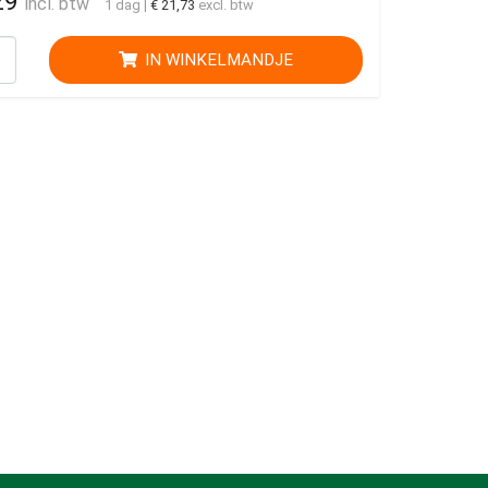
29
incl. btw
1 dag
|
€ 21,73
excl. btw
IN WINKELMANDJE