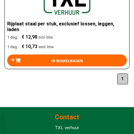
Rijplaat staal per stuk, exclusief lossen, leggen,
laden
€ 12,98
1 dag
|
incl. btw
€ 10,73
1 dag
|
excl. btw
1
Contact
TXL verhuur