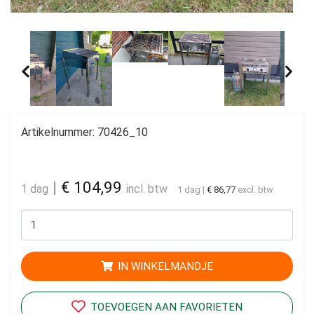
Artikelnummer:
70426_10
|
€ 104,99
1 dag
incl. btw
1 dag
|
€ 86,77
excl. btw
IN WINKELMANDJE
TOEVOEGEN AAN FAVORIETEN