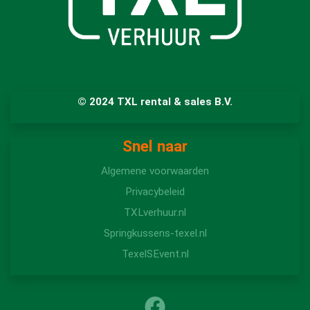
© 2024 TXL rental & sales B.V.
Snel naar
Algemene voorwaarden
Privacybeleid
TXLverhuur.nl
Springkussens-texel.nl
TexelSEvent.nl