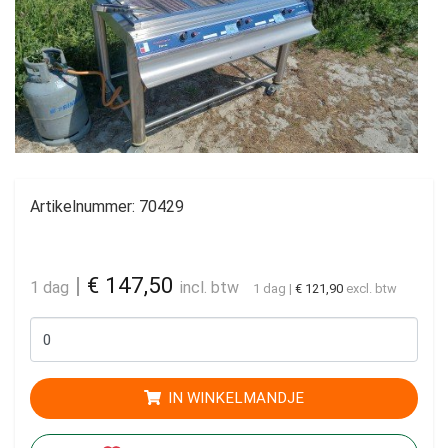
Artikelnummer:
70429
|
€ 147,50
1 dag
incl. btw
1 dag
|
€ 121,90
excl. btw
IN WINKELMANDJE