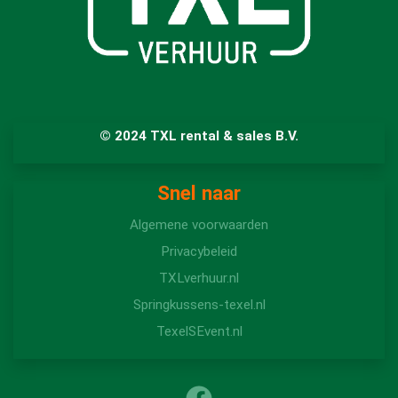
© 2024 TXL rental & sales B.V.
Snel naar
Algemene voorwaarden
Privacybeleid
TXLverhuur.nl
Springkussens-texel.nl
TexelSEvent.nl