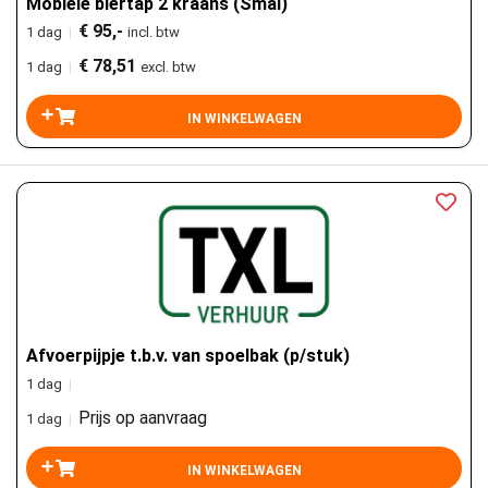
Mobiele biertap 2 kraans (Smal)
€ 95,-
1 dag
|
incl. btw
€ 78,51
1 dag
|
excl. btw
Afvoerpijpje t.b.v. van spoelbak (p/stuk)
1 dag
|
Prijs op aanvraag
1 dag
|