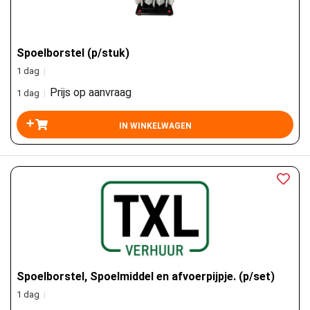
Spoelborstel (p/stuk)
1 dag
|
Prijs op aanvraag
1 dag
|
Spoelborstel, Spoelmiddel en afvoerpijpje. (p/set)
1 dag
|