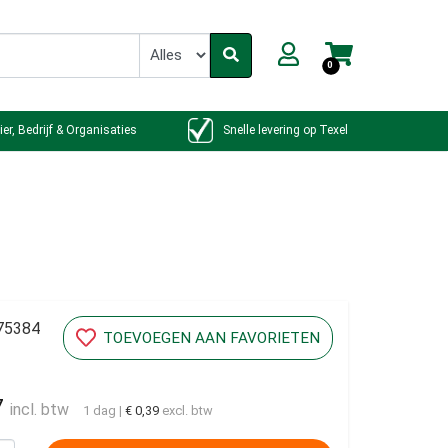
0
ier, Bedrijf & Organisaties
Snelle levering op Texel
75384
TOEVOEGEN AAN FAVORIETEN
7
incl. btw
1 dag
|
€ 0,39
excl. btw