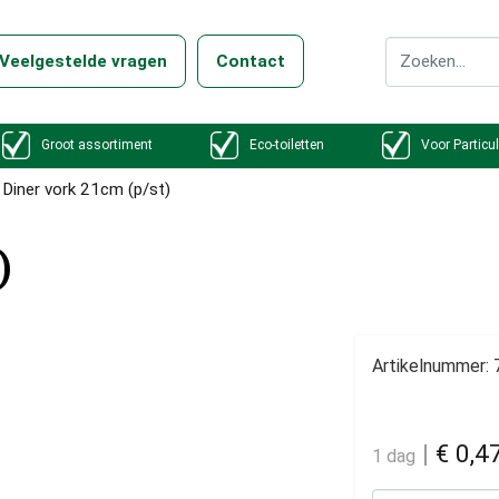
Veelgestelde vragen
Contact
Groot assortiment
Eco-toiletten
Voor Particul
Diner vork 21cm (p/st)
)
Artikelnummer:
|
€ 0,4
1 dag