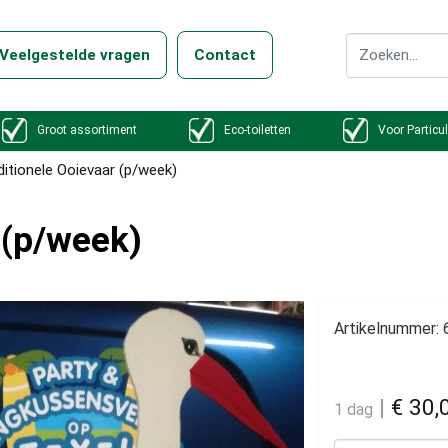
Veelgestelde vragen
Contact
Groot assortiment
Eco-toiletten
Voor Particul
ditionele Ooievaar (p/week)
 (p/week)
Artikelnummer:
|
€ 30,
1 dag