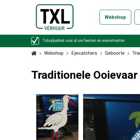
Webshop
Totaalpakket voor al uw feesten en evenementen
Webshop
Eyecatchers
Geboorte
Tra
Traditionele Ooievaar