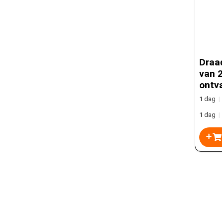
Draa
van 
ontv
1 dag
|
1 dag
|