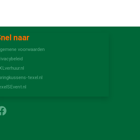
nel naar
lgemene voorwaarden
rivacybeleid
XLverhuur.nl
pringkussens-texel.nl
exelSEvent.nl