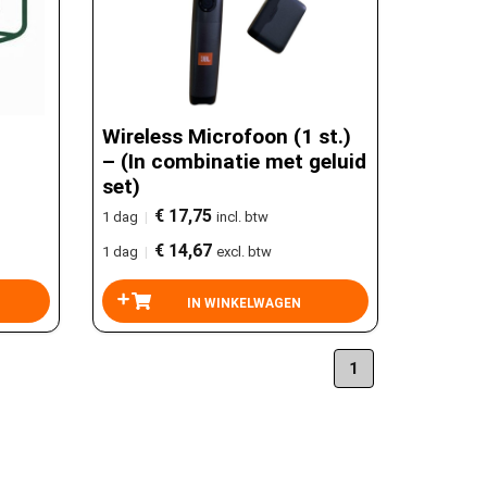
Wireless Microfoon (1 st.)
– (In combinatie met geluid
set)
€ 17,75
1 dag
|
incl. btw
€ 14,67
1 dag
|
excl. btw
1