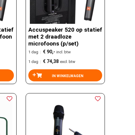
atief
Accuspeaker 520 op statief
ofoon
met 2 draadloze
microfoons (p/set)
€ 90,-
1 dag
|
incl. btw
€ 74,38
1 dag
|
excl. btw