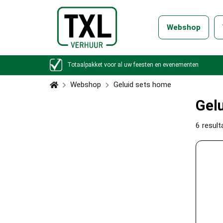
Webshop
Totaalpakket voor al uw feesten en evenementen
Webshop
Geluid sets home
Gel
6
result