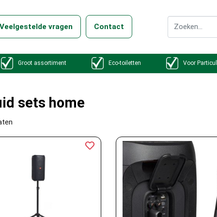
Veelgestelde vragen
Contact
Groot assortiment
Eco-toiletten
Voor Particul
uid sets home
aten