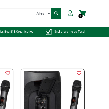
0
ier, Bedrijf & Organisaties
Snelle levering op Texel