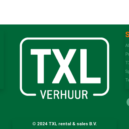
S
A
P
T
S
T
© 2024 TXL rental & sales B.V.