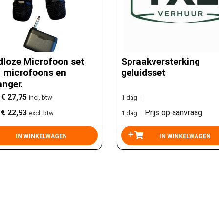
dloze Microfoon set
Spraakversterking
2 microfoons en
geluidsset
anger.
€ 27,75
incl. btw
1 dag
|
€ 22,93
Prijs op aanvraag
excl. btw
1 dag
|