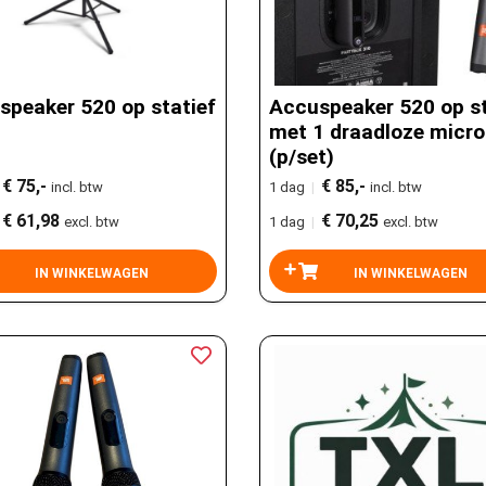
speaker 520 op statief
Accuspeaker 520 op st
met 1 draadloze micr
(p/set)
€ 75,-
€ 85,-
incl. btw
1 dag
|
incl. btw
€ 61,98
€ 70,25
excl. btw
1 dag
|
excl. btw