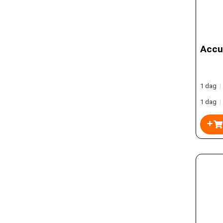
Accu
1 dag
|
1 dag
|