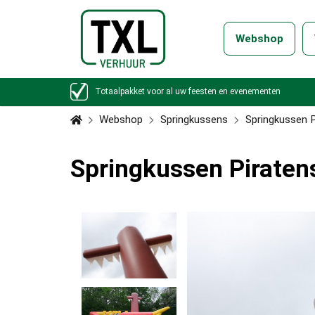
Webshop
Totaalpakket voor al uw feesten en evenementen
Webshop
Springkussens
Springkussen 
Springkussen Piraten