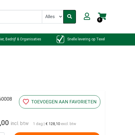
0
ier, Bedrijf & Organisaties
Snelle levering op Texel
60008
TOEVOEGEN AAN FAVORIETEN
,00
incl. btw
1 dag
|
€ 128,10
excl. btw