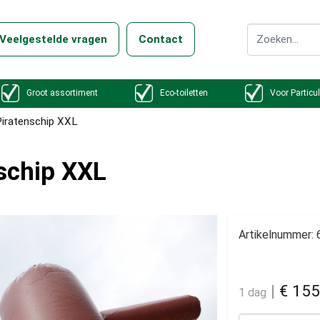
Veelgestelde vragen
Contact
Groot assortiment
Eco-toiletten
Voor Particul
Piratenschip XXL
schip XXL
Artikelnummer:
|
€ 155
1 dag