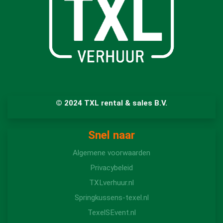
© 2024 TXL rental & sales B.V.
Snel naar
Algemene voorwaarden
Privacybeleid
TXLverhuur.nl
Springkussens-texel.nl
TexelSEvent.nl