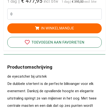
|
€ 477,95
1 dag
incl. btw
1 dag
|
€ 395,00
excl. btw
IN WINKELMANDJE
TOEVOEGEN AAN FAVORIETEN
Productomschrijving
de eyecatcher bij uitstek
De dubbele stertent is de perfecte blikvanger voor elk
evenement. Dankzij de opvallende hoogte en elegante
uitstraling springt ze van mijlenver in het oog. Met twee
centrale masten en een dak dat op zes punten wordt