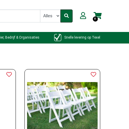
0
ier, Bedrijf & Organisaties
Snelle levering op Texel