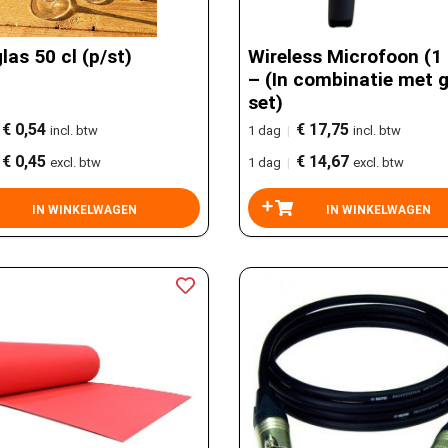
las 50 cl (p/st)
Wireless Microfoon (1 
– (In combinatie met g
set)
€ 0,54
€ 17,75
incl. btw
1 dag
|
incl. btw
€ 0,45
€ 14,67
excl. btw
1 dag
|
excl. btw