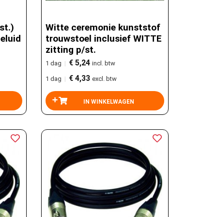
st.)
Witte ceremonie kunststof
eluid
trouwstoel inclusief WITTE
zitting p/st.
€ 5,24
1 dag
|
incl. btw
€ 4,33
1 dag
|
excl. btw