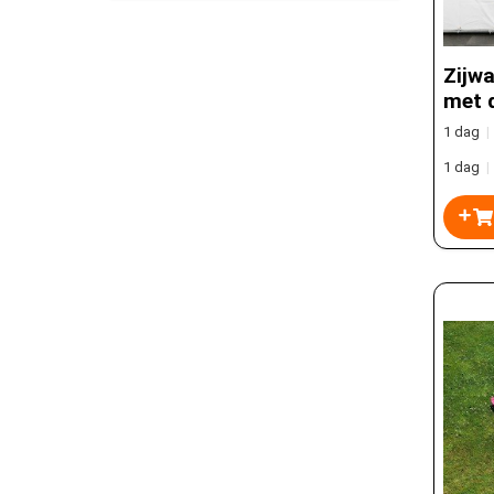
Zijwa
met 
1 dag
|
1 dag
|