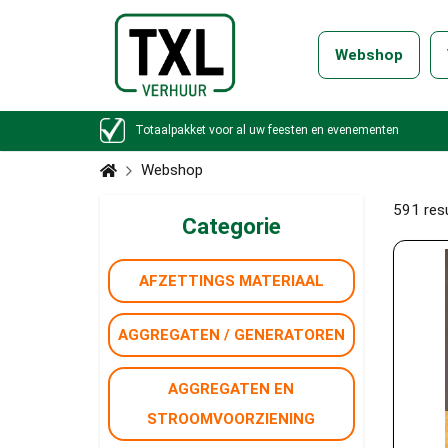
Webshop
Totaalpakket voor al uw feesten en evenementen
Webshop
591
res
Categorie
AFZETTINGS MATERIAAL
AGGREGATEN / GENERATOREN
AGGREGATEN EN
STROOMVOORZIENING