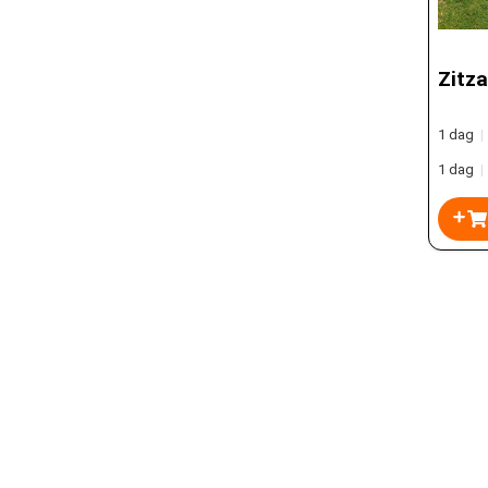
Zitza
1 dag
|
1 dag
|