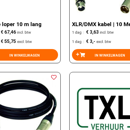
 loper 10 m lang
XLR/DMX kabel | 10 M
€ 67,46
€ 3,63
incl. btw
1 dag
|
incl. btw
€ 55,75
€ 3,-
excl. btw
1 dag
|
excl. btw