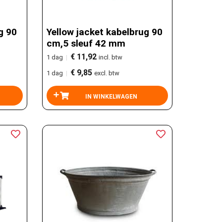
g 90
Yellow jacket kabelbrug 90
cm,5 sleuf 42 mm
€ 11,92
1 dag
|
incl. btw
€ 9,85
1 dag
|
excl. btw