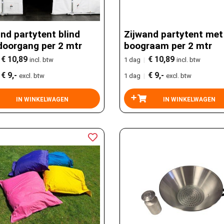
nd partytent blind
Zijwand partytent met
doorgang per 2 mtr
boograam per 2 mtr
€ 10,89
€ 10,89
incl. btw
1 dag
|
incl. btw
€ 9,-
€ 9,-
excl. btw
1 dag
|
excl. btw