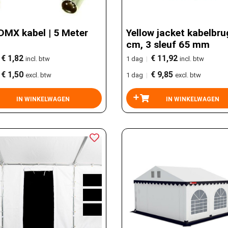
DMX kabel | 5 Meter
Yellow jacket kabelbru
cm, 3 sleuf 65 mm
€ 1,82
€ 11,92
incl. btw
1 dag
|
incl. btw
€ 1,50
€ 9,85
excl. btw
1 dag
|
excl. btw