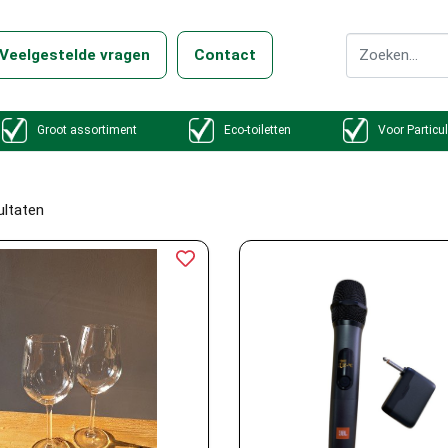
Veelgestelde vragen
Contact
Groot assortiment
Eco-toiletten
Voor Particul
ultaten