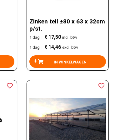
Zinken teil ±80 x 63 x 32cm
p/st.
€ 17,50
1 dag
|
incl. btw
€ 14,46
1 dag
|
excl. btw