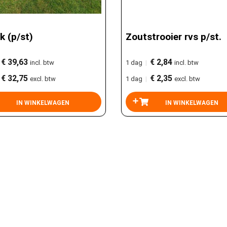
k (p/st)
Zoutstrooier rvs p/st.
€ 39,63
€ 2,84
incl. btw
1 dag
|
incl. btw
€ 32,75
€ 2,35
excl. btw
1 dag
|
excl. btw