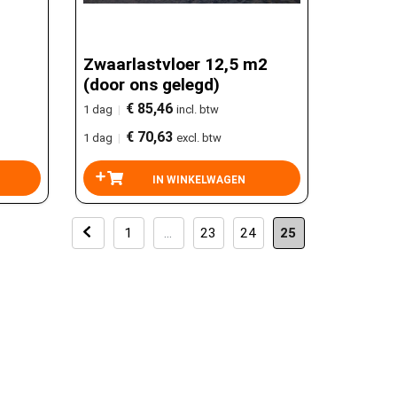
Zwaarlastvloer 12,5 m2
(door ons gelegd)
€ 85,46
1 dag
|
incl. btw
€ 70,63
1 dag
|
excl. btw
1
…
23
24
25