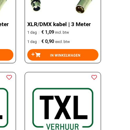
eter
XLR/DMX kabel | 3 Meter
€ 1,09
1 dag
|
incl. btw
€ 0,90
1 dag
|
excl. btw